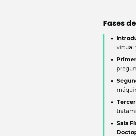
Fases de
Introd
virtual
Primer
pregunt
Segund
máquin
Tercer
tratami
Sala Fi
Docto