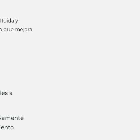
fluida y
lo que mejora
les a
sivamente
iento.