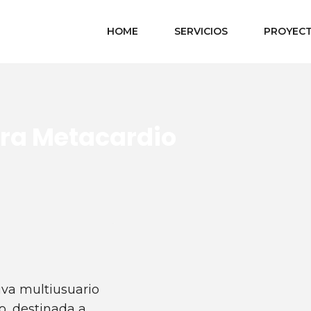
HOME
SERVICIOS
PROYEC
ara Metacardio
iva multiusuario
o, destinada a