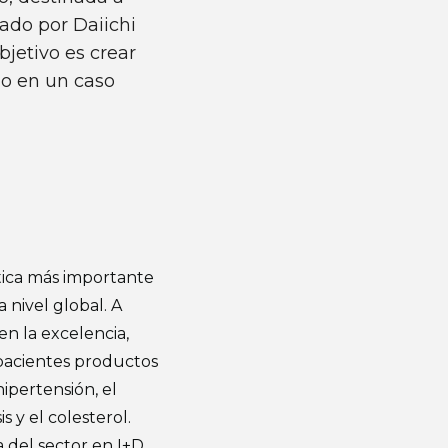
zado por Daiichi
bjetivo es crear
o en un caso
tica más importante
a nivel global. A
en la excelencia,
 pacientes productos
hipertensión, el
 y el colesterol.
a del sector en I+D