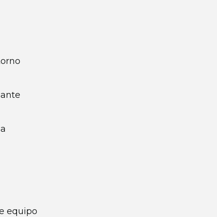
torno
iante
la
de equipo