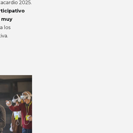
tacardio 2025.
ticipativo
s muy
a los
iva.