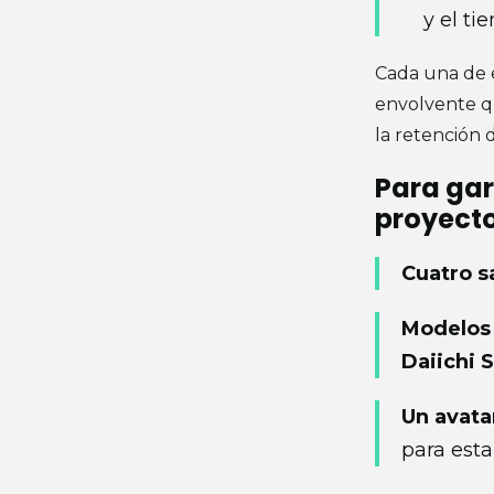
y el ti
Cada una de e
envolvente qu
la retención 
Para gara
proyecto
Cuatro sa
Modelos
Daiichi 
Un avata
para est