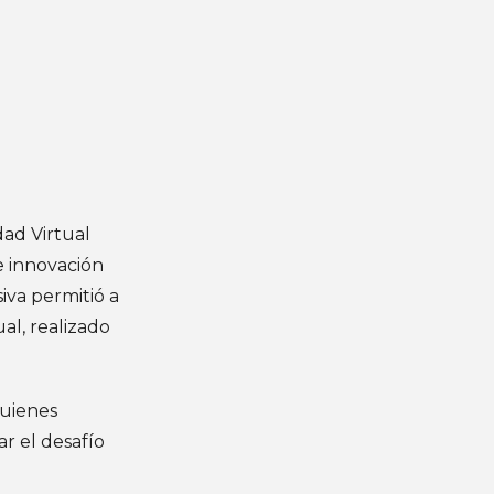
dad Virtual
e innovación
iva permitió a
al, realizado
quienes
r el desafío