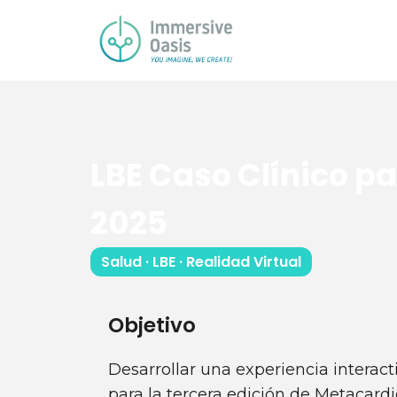
LBE Caso Clínico p
2025
Salud · LBE · Realidad Virtual
Objetivo
Desarrollar una experiencia interact
para la tercera edición de Metacardi